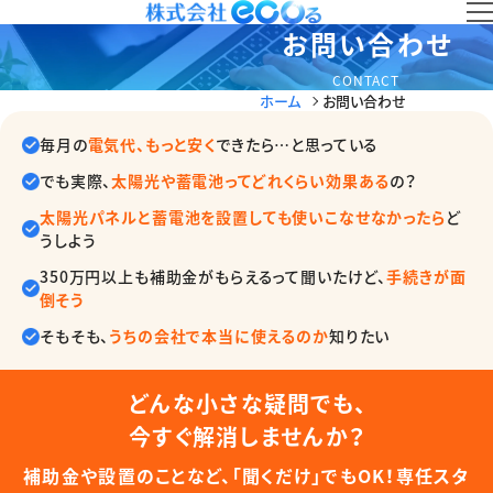
お問い合わせ
CONTACT
ホーム
お問い合わせ
毎月の
電気代、もっと安く
できたら…と思っている
でも実際、
太陽光や蓄電池ってどれくらい効果ある
の？
太陽光パネルと蓄電池を設置しても使いこなせなかったら
ど
うしよう
350万円以上も補助金がもらえるって聞いたけど、
手続きが面
倒そう
そもそも、
うちの会社で本当に使えるのか
知りたい
どんな小さな疑問でも、
今すぐ解消しませんか？
補助金や設置のことなど、「聞くだけ」でもOK！専任スタ