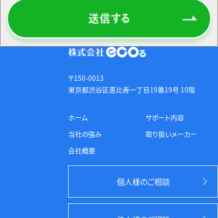
報を適切に保護いたします。
1. 個人情報の取得と利用目的
当社は、蓄電池の無料相談申し込みにおいてお客
様の個人情報を適正に取得し、偽りやその他不正
な手段による取得を行いません。取得した個人情報
〒150-0013
は、以下の目的で利用いたします。
東京都渋谷区恵比寿一丁目19番19号 10階
・無料相談のお申し込み内容確認のため
ホーム
サポート内容
・サービスやキャンペーンのご案内のため
・お客様のご要望に応じた商品やサービスの提供お
当社の強み
取り扱いメーカー
よび改善のため
会社概要
・広告配信事業者の提供するサービスを利用し、個
人情報を加工（ハッシュ化等）した上で、最適な広告
を配信するため
個人様のご相談
・その他、当社が必要と判断した場合のご連絡のた
め